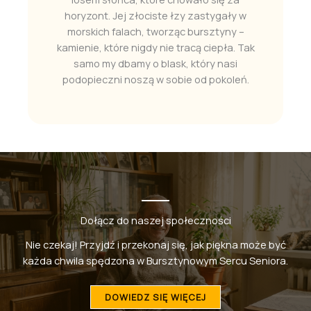
horyzont. Jej złociste łzy zastygały w
morskich falach, tworząc bursztyny –
kamienie, które nigdy nie tracą ciepła. Tak
samo my dbamy o blask, który nasi
podopieczni noszą w sobie od pokoleń.
Dołącz do naszej społeczności
Nie czekaj! Przyjdź i przekonaj się, jak piękna może być
każda chwila spędzona w Bursztynowym Sercu Seniora.
DOWIEDZ SIĘ WIĘCEJ