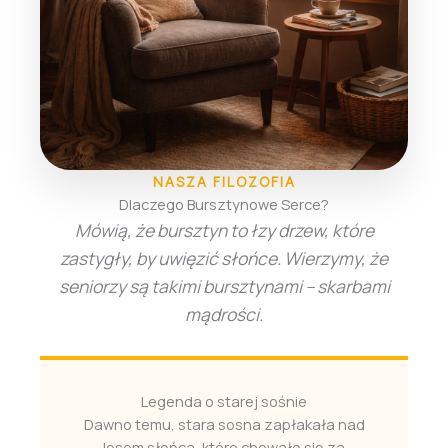
NASZA FILOZOFIA
Dlaczego Bursztynowe Serce?
Mówią, że bursztyn to łzy drzew, które
zastygły, by uwięzić słońce. Wierzymy, że
seniorzy są takimi bursztynami – skarbami
mądrości.
Legenda o starej sośnie
Dawno temu, stara sosna zapłakała nad
losem słońca, które chowało się za