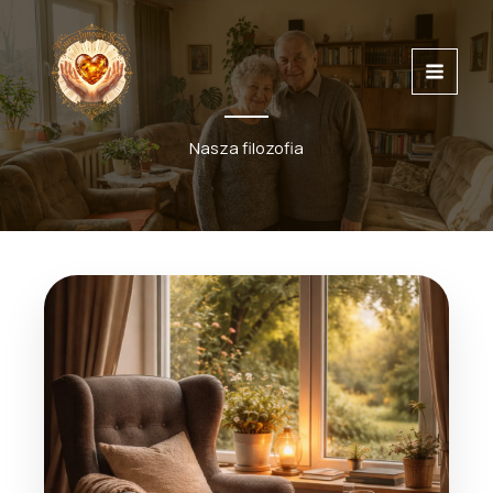
Przejdź
do
treści
Nasza filozofia